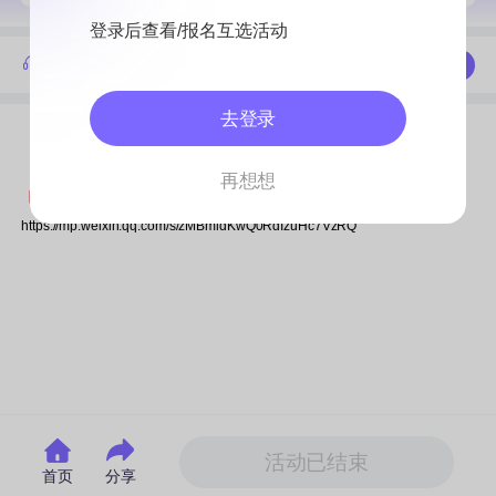
登录后查看/报名互选活动
活动答疑，了解活动进展
联系我们
去登录
活动详情
活动流程
再想想
【点开链接，报名活动】
https://mp.weixin.qq.com/s/zMBmldKwQ0RdIzuHc7VzRQ
活动已结束
首页
分享