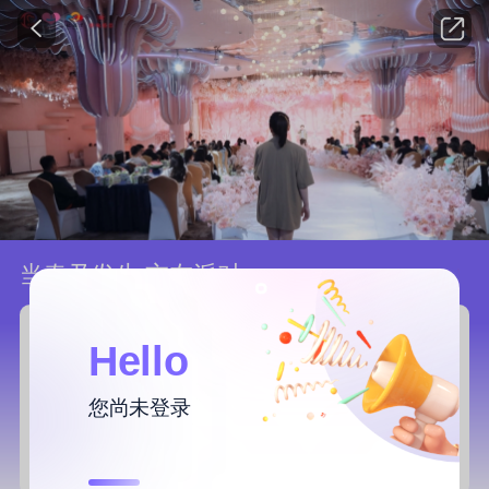
当春乃发生.交友派对
789浏览
活动已结束
04/16 星期日 I 00:00
活动时间：
Hello
浙江绍兴
地点：
柯桥东方御花园
您尚未登录
¥199
费用：
已报名
0人